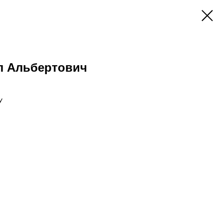
л Альбертович
У