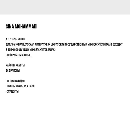
Sina Mohammadi
1.07.1995 28 лет
Диплом «Французская литература» Ширазский государственный университет в Иране (входит
в ТОП-1000 лучших университетов мира)
Опыт работы 3 года.
Районы работы:
Все районы
Специализация:
-Школьники 5-11 класс
-Студенты